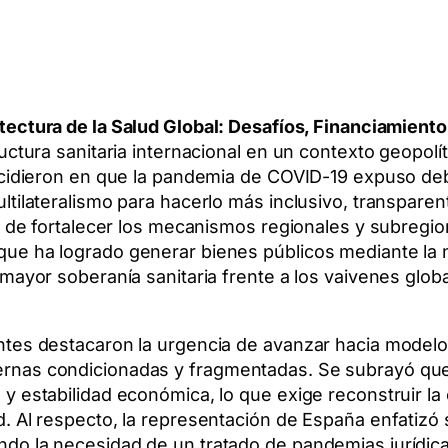
ectura de la Salud Global: Desafíos, Financiamiento
ctura sanitaria internacional en un contexto geopolíti
incidieron en que la pandemia de COVID-19 expuso de
tilateralismo para hacerlo más inclusivo, transparente
ia de fortalecer los mecanismos regionales y subregi
que ha logrado generar bienes públicos mediante la
 mayor soberanía sanitaria frente a los vaivenes glob
ntes destacaron la urgencia de avanzar hacia model
rnas condicionadas y fragmentadas. Se subrayó que
y estabilidad económica, lo que exige reconstruir la
. Al respecto, la representación de España enfatizó 
do la necesidad de un tratado de pandemias jurídicam